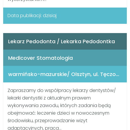
Data publikacji: dzisiaj
Lekarz Pedodonta / Lekarka Pedodontka​
Medicover Stomatologia
warmińsko-mazurskie/ Olsztyn, ul. Tęczowy Las 5
Zapraszamy do współpracy lekarzy dentystów/
lekarki dentystki z aktualnym prawem
wykonywania zawodu, których zadania będą
obejmować: leczenie dzieci w nowoczesnym
środowisku, przeprowadzanie wizyt
adaptacyjnych, praca...