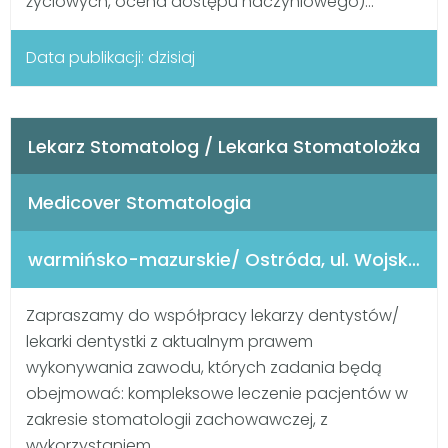
życiowych, ocena dostępu naczyniowego)...
Data publikacji: dzisiaj
Lekarz Stomatolog / Lekarka Stomatolożka
Medicover Stomatologia
warmińsko-mazurskie/ Ostróda, ul. Wojska Polskiego 3
Zapraszamy do współpracy lekarzy dentystów/
lekarki dentystki z aktualnym prawem
wykonywania zawodu, których zadania będą
obejmować: kompleksowe leczenie pacjentów w
zakresie stomatologii zachowawczej, z
wykorzystaniem...