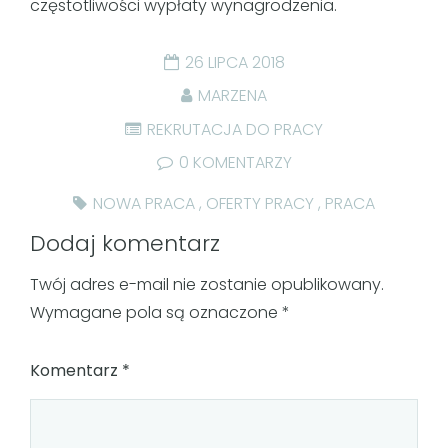
częstotliwości wypłaty wynagrodzenia.
26 LIPCA 2018
MARZENA
REKRUTACJA DO PRACY
0 KOMENTARZY
NOWA PRACA
,
OFERTY PRACY
,
PRACA
Dodaj komentarz
Twój adres e-mail nie zostanie opublikowany.
Wymagane pola są oznaczone
*
Komentarz
*