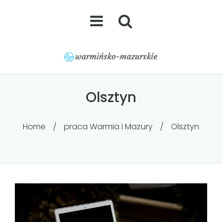
Olsztyn
Home
/
praca Warmia i Mazury
/
Olsztyn