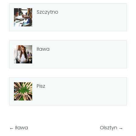
Szczytno
Iława
Pisz
←
Iława
Olsztyn
→