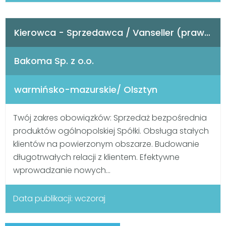
Kierowca - Sprzedawca / Vanseller (prawo jazdy kat. C) [K/M/N]
Bakoma Sp. z o.o.
warmińsko-mazurskie/ Olsztyn
Twój zakres obowiązków: Sprzedaż bezpośrednia
produktów ogólnopolskiej Spółki. Obsługa stałych
klientów na powierzonym obszarze. Budowanie
długotrwałych relacji z klientem. Efektywne
wprowadzanie nowych...
Data publikacji: wczoraj