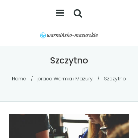
Szczytno
Home
/
praca Warmia i Mazury
/
Szczytno