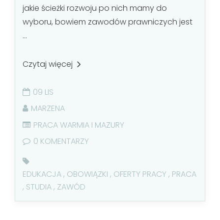
jakie ścieżki rozwoju po nich mamy do
wyboru, bowiem zawodów prawniczych jest
...
Czytaj więcej
09 LIS
MARZENA
PRACA WARMIA I MAZURY
0 KOMENTARZY
EDUKACJA
,
OBOWIĄZKI
,
OFERTY PRACY
,
PRACA
,
STUDIA
,
ZAWÓD