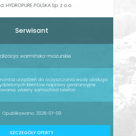
ma: HYDROPURE POLSKA Sp. z o.o.
Serwisant
alizacja: warmińsko-mazurskie
montaż urządzeń do oczyszczania wody obsługa
ydzielonych klientów naprawy gwarancyjne
iwania: własny samochód telefon
Opublikowano: 2026-07-09
SZCZEGÓŁY OFERTY