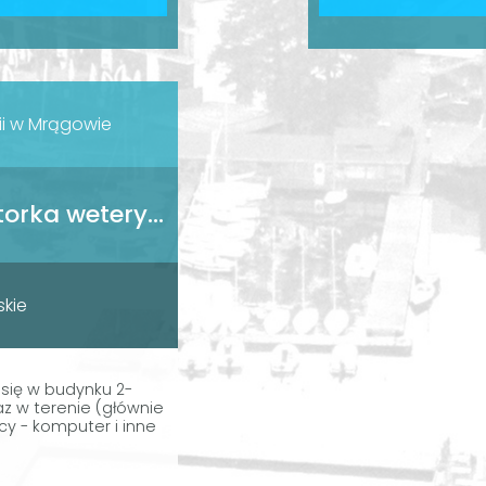
ii w Mrągowie
Inspektor weterynaryjny/inspektorka weterynaryjna
skie
 się w budynku 2-
az w terenie (głównie
y - komputer i inne