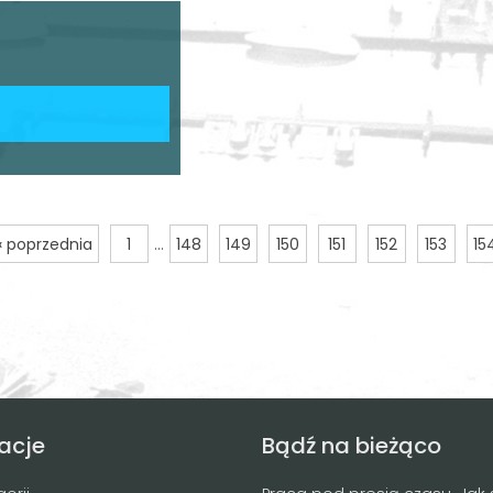
« poprzednia
1
...
148
149
150
151
152
153
15
acje
Bądź na bieżąco