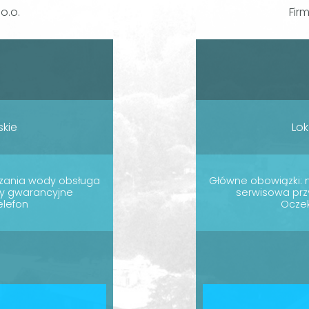
o.o.
Fir
skie
Lok
czania wody obsługa
Główne obowiązki: 
wy gwarancyjne
serwisowa prz
elefon
Oczek