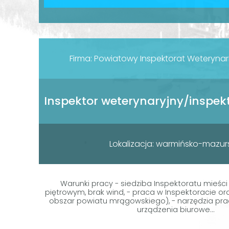
Firma: Powiatowy Inspektorat Weterynar
Lokalizacja: warmińsko-mazur
Warunki pracy - siedziba Inspektoratu mieści
piętrowym, brak wind, - praca w Inspektoracie or
obszar powiatu mrągowskiego), - narzędzia prac
urządzenia biurowe...