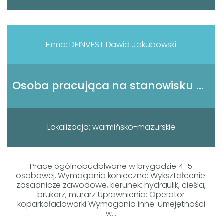
Firma: DEINVEST Dawid Jakubowski
Osoba pracująca na stanowisku pracownika ogólnobudowlanego
Lokalizacja: warmińsko-mazurskie
Prace ogólnobudolwane w brygadzie 4-5
osobowej. Wymagania konieczne: Wykształcenie:
zasadnicze zawodowe, kierunek: hydraulik, cieśla,
brukarz, murarz Uprawnienia: Operator
koparkoładowarki Wymagania inne: umejętności
w...