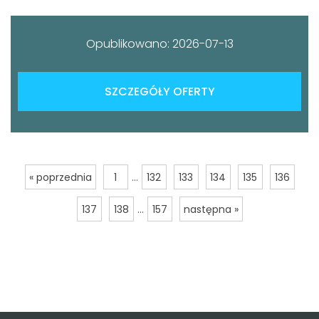
Opublikowano: 2026-07-13
SZCZEGÓŁY OFERTY
...
« poprzednia
1
132
133
134
135
136
...
137
138
157
następna »